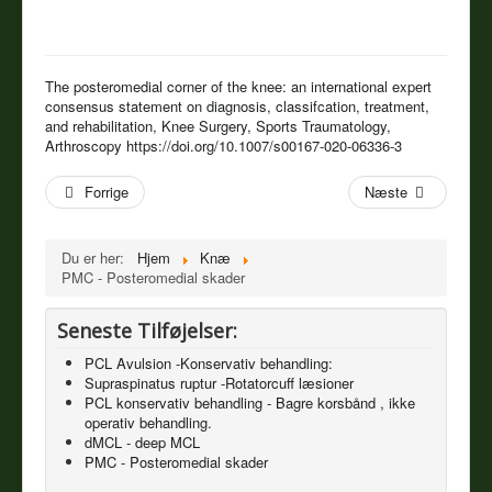
The posteromedial corner of the knee: an international expert
consensus statement on diagnosis, classifcation, treatment,
and rehabilitation, Knee Surgery, Sports Traumatology,
Arthroscopy https://doi.org/10.1007/s00167-020-06336-3
Forrige
Næste
Du er her:
Hjem
Knæ
PMC - Posteromedial skader
Seneste Tilføjelser:
PCL Avulsion -Konservativ behandling:
Supraspinatus ruptur -Rotatorcuff læsioner
PCL konservativ behandling - Bagre korsbånd , ikke
operativ behandling.
dMCL - deep MCL
PMC - Posteromedial skader