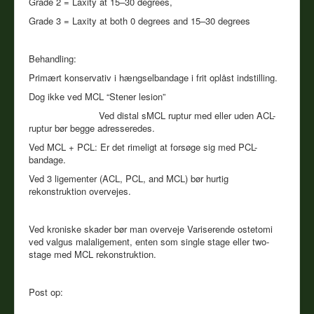
Grade 2 = Laxity at 15–30 degrees,
Grade 3 = Laxity at both 0 degrees and 15–30 degrees
Behandling:
Primært konservativ i hængselbandage i frit oplåst indstilling.
Dog ikke ved MCL “Stener lesion”
Ved distal sMCL ruptur med eller uden ACL-
ruptur bør begge adresseredes.
Ved MCL + PCL: Er det rimeligt at forsøge sig med PCL-
bandage.
Ved 3 ligementer (ACL, PCL, and MCL) bør hurtig
rekonstruktion overvejes.
Ved kroniske skader bør man overveje Variserende ostetomi
ved valgus malaligement, enten som single stage eller two-
stage med MCL rekonstruktion.
Post op: