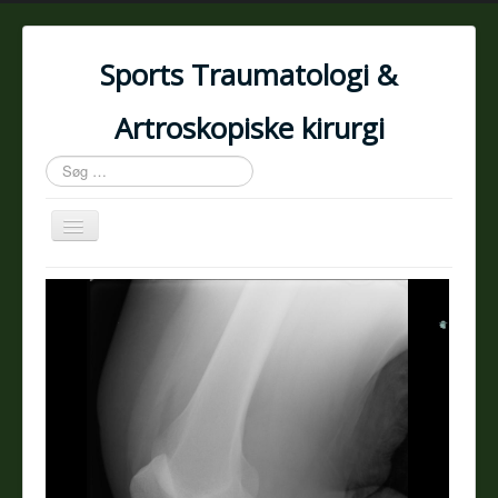
Sports Traumatologi &
Artroskopiske kirurgi
Søg
…
Skift
navigation
Forside
Skulder
Hofte
Knæ