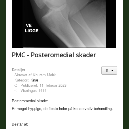
PMC - Posteromedial skader
Detaljer
Skrevet af
Khuram Malik
Kategori:
Knæ
Publiceret: 11. februar 2023
Visninger: 1414
Posteromedial skade:
Er meget hyppige, de fleste heler på konservativ behandling.
Består af: