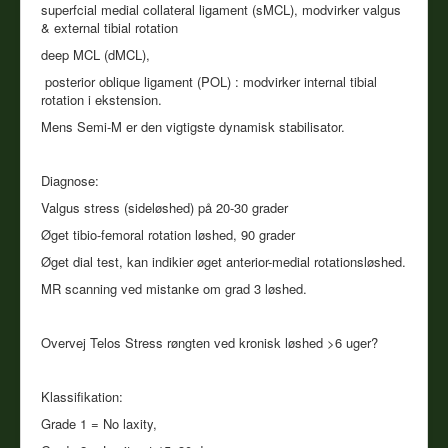
superfcial medial collateral ligament (sMCL), modvirker valgus
& external tibial rotation
deep MCL (dMCL),
posterior oblique ligament (POL) : modvirker internal tibial
rotation i ekstension.
Mens Semi-M er den vigtigste dynamisk stabilisator.
Diagnose:
Valgus stress (sideløshed) på 20-30 grader
Øget tibio-femoral rotation løshed, 90 grader
Øget dial test, kan indikier øget anterior-medial rotationsløshed.
MR scanning ved mistanke om grad 3 løshed.
Overvej Telos Stress røngten ved kronisk løshed >6 uger?
Klassifikation:
Grade 1 = No laxity,